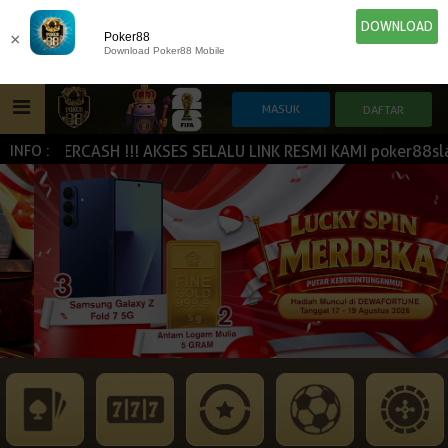
DOWNLOAD
×
Poker88
Download Poker88 Mobile
OKERCASH !!! AKSES SELALU LINK RESMI KAMI poker88slay.co
INFO :
HOME
IDN E-LOTTERY
POKER
SLOT GAME
NEW
NEW
SPORTBOOK
LIVE CASINO
IDNLIVE
NEW
ESPORTS
TOGEL
ARCADE
NEW
NEW
NEW
TEMBAK IKAN
IDNRAFFLE
IDNTRADE