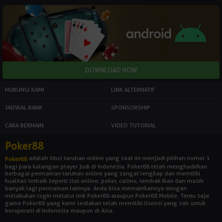
HUBUNGI KAMI
LINK ALTERNATIF
JADWAL BANK
SPONSORSHIP
CARA BERMAIN
VIDEO TUTORIAL
Poker88
adalah situs taruhan online yang saat ini menjadi pilihan nomor 1
Poker88
bagi para kalangan player judi di Indonesia. Poker88 telah menghadirkan
berbagai permainan taruhan online yang sangat lengkap dan memiliki
kualitas terbaik seperti slot online, poker, casino, tembak ikan dan masih
banyak lagi permainan lainnya. Anda bisa memainkannya dengan
melakukan login melalui link Poker88 ataupun Poker88 Mobile. Tentu saja
game Poker88 yang kami sediakan telah memiliki lisensi yang sah untuk
beroperasi di Indonesia maupun di Asia.