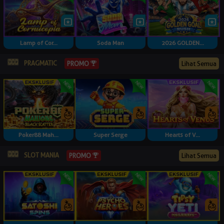
Lamp of Cor...
Soda Man
2026 GOLDEN...
PRAGMATIC
Lihat Semua
PROMO
Poker88 Mah...
Super Serge
Hearts of V...
SLOT MANIA
Lihat Semua
PROMO