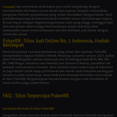
siap membantu anda kapan pun untuk bergabung dengan
Poker88
mendaftarkan diri kalian secara aman dan nyaman dengan memastikan
pengisian formulir pendaftaran yang sudah disediakan dengan benar. Situs
poker88 terpercaya di Indonesia telah memiliki server dari beberapa negara
di luar negeri dengan tingkat pengamanan data yang tinggi, sehingga data
dari para player akan terjaga keamanannya, player tentunya akan
bertransaksi tanpa merasa khawatir dan bisa bermain judi online dengan
santai dan aman.
Poker88 : Situs Judi Online No. 1 Indonesia, Hadiah
Berlimpah
Demi terciptanya suasana permainan yang aman dan nyaman, Poker88
menyediakan segala fasilitas terbaik. Misalnya customer service 24/7, daftar
akun Poker88 gratis, pilihan terbanyak ada di berbagai bank (BCA, BNI, BRI,
BII, CIMB Niaga, Danamon dan Mandiri) dan setoran E-Wallet, penarikan tak
terbatas serta promosi menarik. Situs taruhan online terpercaya di Indonesia
ini juga dilatih untuk tetap profesional dan ramah saat melayani pelanggan
selama 24 jam. Karenanya, Anda tidak perlu khawatir kesulitan saat berjudi
di situs Poker88. Bergabunglah bersama kami dengan cara mendaftar di
menu daftar yang sudah tertera.
FAQ - Situs Terpercaya Poker88
Amankah Bermain Di Situs Poker88?
Sangatlah aman bermain di judi online Poker88, Karena Poker88 merupakan