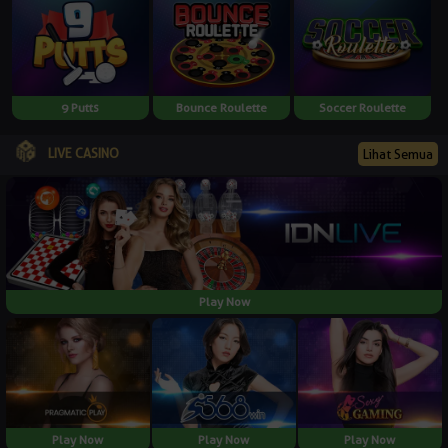
9 Putts
Bounce Roulette
Soccer Roulette
LIVE CASINO
Lihat Semua
Play Now
Play Now
Play Now
Play Now